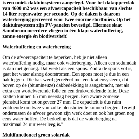
is een uniek daktuinsysteem aangelegd. Voor het dakoppervlak
van 4600 m2 was een afvoercapaciteit beschikbaar van slechts
14 liter regenwater per seconde. Op de daken is daarom
waterberging gecreëerd voor twee enorme stortbuien. Op het
daktuinsysteem zijn PV-panelen bevestigd. Hiermee slaat
Sanoforum meerdere vliegen in één klap: waterbuffering,
zonne-energie én biodiversiteit!
Waterbuffering en waterberging
Om de afvoercapaciteit te beperken, heb je niet alleen
waterbuffering nodig, maar ook waterberging. Alleen een sedumdak
is dan niet genoeg. Dat werkt als een spons. Zodra de spons vol is,
gaat het water alsnog doorstromen. Een spons moet je dus in een
bak leggen. Die bak werd gecreëerd met een krattensysteem, dat
boven op de (bitumineuze) dakbedekking is aangebracht, met als
extra een wortelwerende folie en een drukverdelende folie. Deze
kratten kunnen 65 mm neerslag bergen. Een zware zomerse
plensbui komt tot ongeveer 27 mm. De capaciteit is dus ruim
voldoende om twee van zulke plensbuien te kunnen bergen. Terwijl
ondertussen de afvoer gewoon zijn werk doet en ook het groen nog
eens water buffert. De bedoeling is dat de waterberging na
maximaal 24 uur weer leeg is.”
Multifunctioneel groen solardak