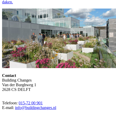
daken.
Contact
Building Changes
Van der Burghweg 1
2628 CS DELFT
Telefoon:
015-72 00 901
E-mail:
info@buildingchanges.nl