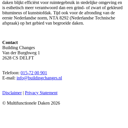
daken blijkt efficiënt voor ruimtegebruik in stedelijke omgeving en
is esthetisch meer verantwoord dan een grind- of zwart of gekleurd
bitumineus of kunststofdak. Tijd ook voor de afronding van de
eerste Nederlandse norm, NTA 8292 (Nederlandse Technische
afspraak) op het gebied van begroeide daken.
Contact
Building Changes
Van der Burghweg 1
2628 CS DELFT
Telefoon:
015-72 00 901
E-mail:
info@buildingchanges.nl
Disclaimer
|
Privacy Statement
© Multifunctionele Daken 2026