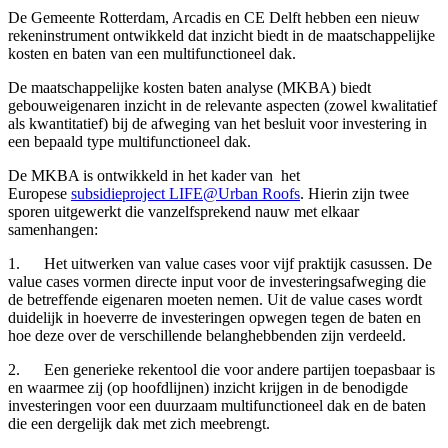
De Gemeente Rotterdam, Arcadis en CE Delft hebben een nieuw
rekeninstrument ontwikkeld dat inzicht biedt in de maatschappelijke
kosten en baten van een multifunctioneel dak.
De maatschappelijke kosten baten analyse (MKBA) biedt
gebouweigenaren inzicht in de relevante aspecten (zowel kwalitatief
als kwantitatief) bij de afweging van het besluit voor investering in
een bepaald type multifunctioneel dak.
De MKBA is ontwikkeld in het kader van het
Europese
subsidieproject LIFE@Urban Roofs
. Hierin zijn twee
sporen uitgewerkt die vanzelfsprekend nauw met elkaar
samenhangen:
1. Het uitwerken van value cases voor vijf praktijk casussen. De
value cases vormen directe input voor de investeringsafweging die
de betreffende eigenaren moeten nemen. Uit de value cases wordt
duidelijk in hoeverre de investeringen opwegen tegen de baten en
hoe deze over de verschillende belanghebbenden zijn verdeeld.
2. Een generieke rekentool die voor andere partijen toepasbaar is
en waarmee zij (op hoofdlijnen) inzicht krijgen in de benodigde
investeringen voor een duurzaam multifunctioneel dak en de baten
die een dergelijk dak met zich meebrengt.