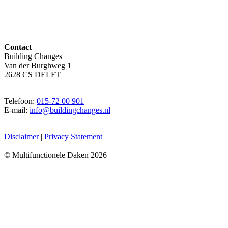
Contact
Building Changes
Van der Burghweg 1
2628 CS DELFT
Telefoon:
015-72 00 901
E-mail:
info@buildingchanges.nl
Disclaimer
|
Privacy Statement
© Multifunctionele Daken 2026