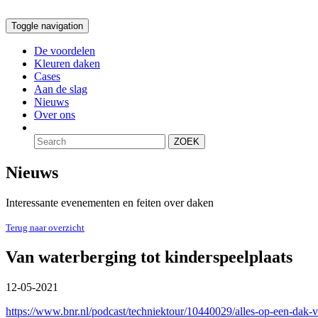
Toggle navigation
De voordelen
Kleuren daken
Cases
Aan de slag
Nieuws
Over ons
ZOEK
Nieuws
Interessante evenementen en feiten over daken
Terug naar overzicht
Van waterberging tot kinderspeelplaats
12-05-2021
https://www.bnr.nl/podcast/techniektour/10440029/alles-op-een-dak-v